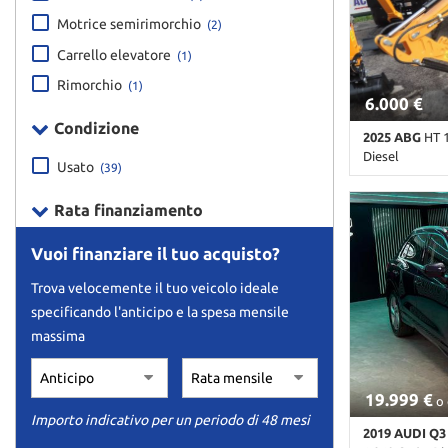
Motrice semirimorchio
(2)
Carrello elevatore
(1)
Rimorchio
(1)
6.000 €
Condizione
2025 ABG
HT 
Diesel
Usato
(39)
Km non disponi
Rata finanziamento
pastello
Vuoi finanziare il tuo acquisto?
Trova velocemente il tuo veicolo ideale
specificando l'anticipo e la spesa mensile
massima
19.999 €
o 
Importo indicativo per un periodo di 48 mesi
2019 AUDI Q3