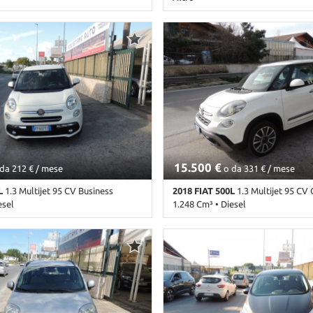
Cambio Automatico • Blu pastello
Km non disponibile • Cambio Altro
pastello
15.500 €
da 212 € / mese
o da 331 € / mese
L
1.3 Multijet 95 CV Business
2018 FIAT 500L
1.3 Multijet 95 CV 
esel
1.248 Cm³ • Diesel
ambio Manuale (5) • Antracite
55.000 Km • Cambio Manuale (5) • 
orte • Airbag • Airbag Passeggero •
pastello • 5 Porte • Adaptive Cruis
lettrici • Autoradio • Autoradio
Airbag • Airbag laterali • Airbag 
tooth • Cerchi in lega • Chiusura
Airbag testa • Alzacristalli elettri
telecomandata • Climatizzatore •
digitale • Bluetooth • Bracciolo • C
ione • Cronologia tagliandi • ESP •
Chiusura centralizzata • Climatizza
Luci diurne • MP3 • Sensore di
Climatizzatore automatico, 2 zone