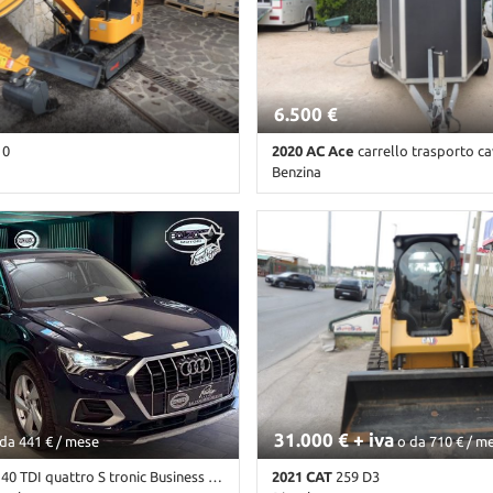
6.500 €
10
2020 AC Ace
carrello trasporto ca
Benzina
bile • Cambio Altro • Giallo
1 Km • Cambio Manuale • Nero pas
31.000 € + iva
da 441 € / mese
o da 710 € / m
40 TDI quattro S tronic Business Advanced
2021 CAT
259 D3