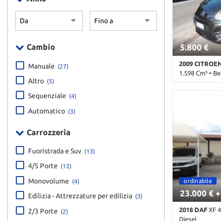
zone • Control
visione nottur
elettronico del
laterali elettr
Cronologia tagl
Trazione integ
LED • Fendine
assistita • Im
5.800 €
Cambio
Portapacchi • 
• Sensore di l
2009 CITROEN
Manuale
posteriori • S
(27)
1.598 Cm³ • Be
Specchietti lat
Altro
(5)
Automatico • 
176.000 Km • 
Sequenziale
(4)
metallizzato •
laterali • Air
Automatico
(3)
Alzacristalli e
Bracciolo • Cer
Carrozzeria
• Climatizzato
zone • Control
Fuoristrada e Suv
(13)
Cruise Control
Immobilizzator
4/5 Porte
(12)
• Sensore di lu
Monovolume
ordinabile
(4)
parcheggio pos
23.000 € +
laterali elettr
Edilizia - Attrezzature per edilizia
(3)
2018 DAF
XF 4
2/3 Porte
(2)
Diesel