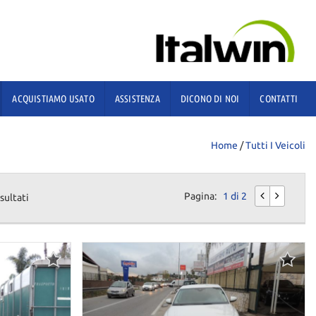
ACQUISTIAMO USATO
ASSISTENZA
DICONO DI NOI
CONTATTI
Home
/
Tutti I Veicoli
Pagina:
1 di 2
sultati