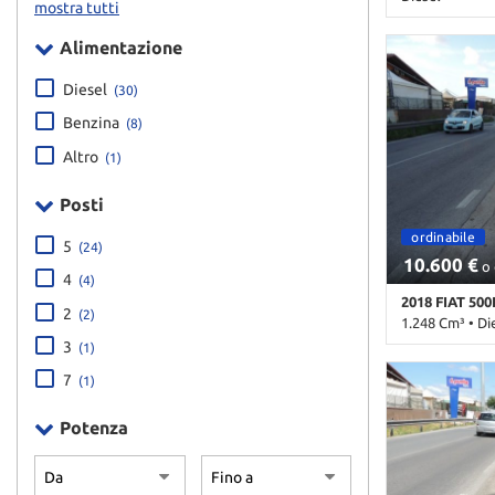
mostra tutti
665.000 Km • 
Alimentazione
Diesel
(30)
Benzina
(8)
Altro
(1)
Posti
ordinabile
5
(24)
10.600 €
o 
4
(4)
2018 FIAT 500
2
(2)
1.248 Cm³ • Di
3
(1)
180.000 Km • C
7
pastello • 5 P
(1)
Alzacristalli e
digitale • Blue
Potenza
centralizzata 
Controllo traz
Fendinebbia • 