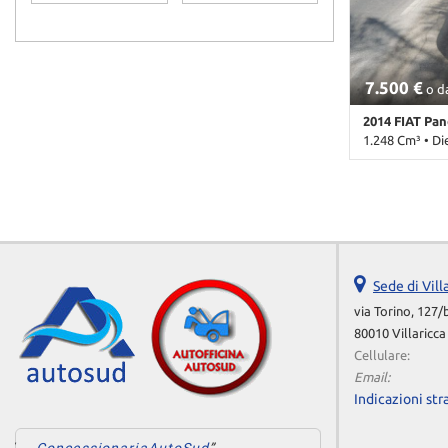
pioggia • Navi
Automatico • 
7.500 €
o d
2014 FIAT Pa
1.248 Cm³ • Di
172.000 Km • C
metallizzato •
Passeggero • A
centralizzata 
Immobilizzator
Sede di Vill
via Torino, 127/
80010 Villaricca
Cellulare:
Email:
Indicazioni str