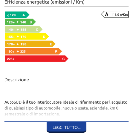
Efficienza energetica (emissioni / Km)
111.0 g/Km
Descrizione
AutoSUD è il tuo interlocutore ideale di riferimento per l'acquisto
di qualsiasi tipo di automobile, nuova o usata, aziendale, km 0,
semestrale o di importazione.
Pagamenti personalizzati, leasing e finanziamenti auto, permute
ed incentivi permettono un acquisto ancora più conveniente.
LEGGI TUTTO...
Vendita al pubblico e vendita diretta ai commercianti auto.