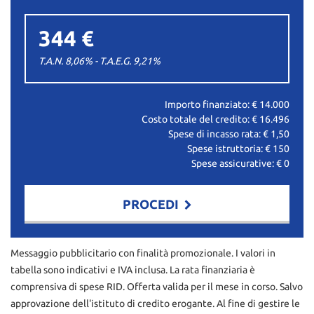
344 €
T.A.N. 8,06% - T.A.E.G.
9,21
%
Importo finanziato: €
14.000
Costo totale del credito: €
16.496
Spese di incasso rata: €
1,50
Spese istruttoria: €
150
Spese assicurative: €
0
PROCEDI
Contattaci
Messaggio pubblicitario con finalità promozionale. I valori in
tabella sono indicativi e IVA inclusa. La rata finanziaria è
comprensiva di spese RID. Offerta valida per il mese in corso. Salvo
approvazione dell'istituto di credito erogante. Al fine di gestire le