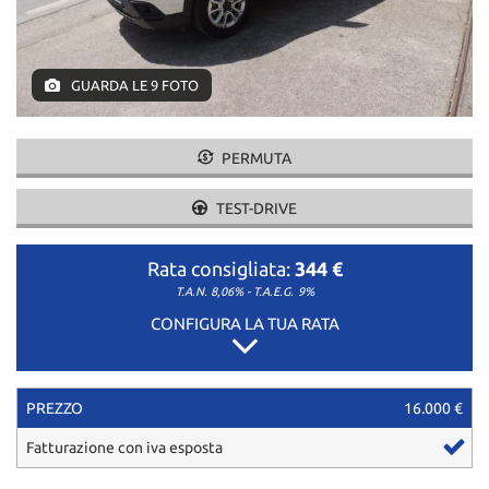
GUARDA LE 9 FOTO
PERMUTA
TEST-DRIVE
Rata consigliata:
344 €
T.A.N. 8,06% - T.A.E.G.
9%
CONFIGURA LA TUA RATA
PREZZO
16.000 €
Fatturazione con iva esposta