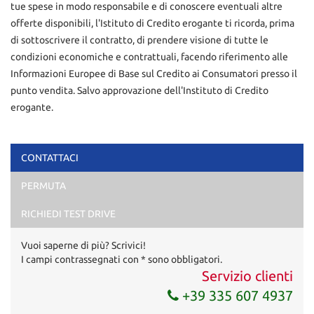
tue spese in modo responsabile e di conoscere eventuali altre
offerte disponibili, l'Istituto di Credito erogante ti ricorda, prima
di sottoscrivere il contratto, di prendere visione di tutte le
condizioni economiche e contrattuali, facendo riferimento alle
Informazioni Europee di Base sul Credito ai Consumatori presso il
punto vendita. Salvo approvazione dell'Instituto di Credito
erogante.
CONTATTACI
Ho letto e accetto
l'informativa privacy
*
PERMUTA
Acconsento al trattamento dei miei dati per finalità di
marketing
RICHIEDI TEST DRIVE
Invia la tua richiesta
Vuoi saperne di più? Scrivici!
I campi contrassegnati con * sono obbligatori.
Servizio clienti
+39 335 607 4937