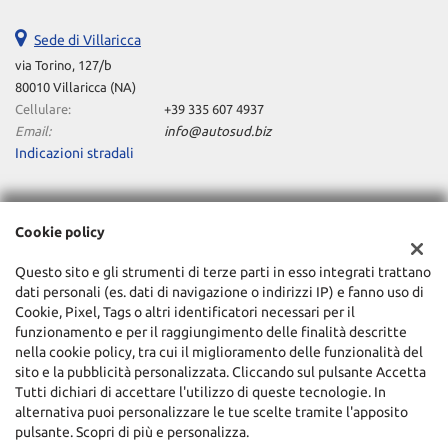
Sede di Villaricca
via Torino, 127/b
80010 Villaricca (NA)
Cellulare:
+39 335 607 4937
Email:
info@autosud.biz
Indicazioni stradali
Dati fiscali:
Cookie policy
OFFICINE AUTO FC S.R.L.S
Via Torino, 127/B - Villaricca (NA)
Questo sito e gli strumenti di terze parti in esso integrati trattano
C.F/P.IVA:
09506951210
dati personali (es. dati di navigazione o indirizzi IP) e fanno uso di
Registro delle imprese:
Cookie, Pixel, Tags o altri identificatori necessari per il
NA
funzionamento e per il raggiungimento delle finalità descritte
nella cookie policy, tra cui il miglioramento delle funzionalità del
sito e la pubblicità personalizzata. Cliccando sul pulsante Accetta
Tutti dichiari di accettare l'utilizzo di queste tecnologie. In
alternativa puoi personalizzare le tue scelte tramite l'apposito
pulsante. Scopri di più e personalizza.