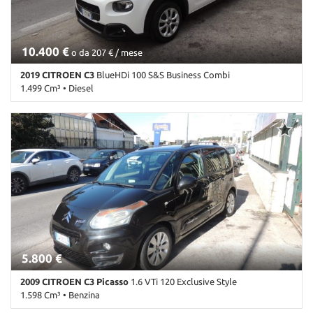
pioggia • Sensori di parcheggio posteriori • Servosterzo •
Navigatore satellitare • Specchietti laterali elettrici • Start/Stop
Automatico • Volante multifunzione
10.400 €
o da 207 € / mese
2019 CITROEN C3
BlueHDi 100 S&S Business Combi
1.499 Cm³ • Diesel
155.000 Km • Cambio Manuale (5) • Bianco pastello • 5 Porte • ABS
• Airbag • Airbag laterali • Airbag Passeggero • Airbag testa •
Autoradio • Autoradio digitale • Bluetooth • Chiusura centralizzata
• Climatizzatore • Controllo elettronico della corsia • Controllo
trazione • Cruise Control • ESP • Immobilizzatore elettronico •
Riconoscimento dei segnali stradali • Servosterzo • Specchietti
laterali elettrici
5.800 €
2009 CITROEN C3 Picasso
1.6 VTi 120 Exclusive Style
1.598 Cm³ • Benzina