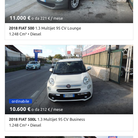
11.000 €
o da 221 € / mese
2018 FIAT 500
1.3 Multijet 95 CV Lounge
1.248 Cm³ • Diesel
159.000 Km • Cambio Manuale (5) • Grigio scuro metallizzato • 3
Porte • ABS • Airbag • Airbag laterali • Airbag Passeggero • Airbag
posteriore • Airbag testa • Alzacristalli elettrici • Autoradio •
Bluetooth • Cerchi in lega • Chiusura centralizzata • Climatizzatore
• Controllo trazione • Cronologia tagliandi • Cruise Control • ESP •
Immobilizzatore elettronico • MP3 • Pacchetto sportivo •
Servosterzo • Sound system • Specchietti laterali elettrici •
Start/Stop Automatico • Tetto panorama • USB
ordinabile
10.600 €
o da 212 € / mese
2018 FIAT 500L
1.3 Multijet 95 CV Business
1.248 Cm³ • Diesel
180.000 Km • Cambio Manuale (5) • Antracite pastello • 5 Porte •