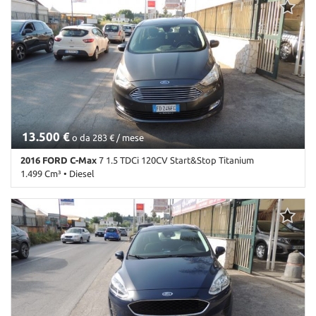
ABS • Airbag • Airbag Passeggero • Airbag testa • Autoradio •
Chiusura centralizzata • Climatizzatore • Fendinebbia •
Immobilizzatore elettronico • Servosterzo
13.500 €
o da 283 € / mese
2016 FORD C-Max
7 1.5 TDCi 120CV Start&Stop Titanium
1.499 Cm³ • Diesel
88.000 Km • Cambio Sequenziale (6) • Grigio scuro metallizzato • 5
Porte • 360° camera • ABS • Airbag • Airbag laterali • Airbag
Passeggero • Airbag testa • Autoradio • Bluetooth • Bracciolo •
Cerchi in lega • Chiusura centralizzata • Climatizzatore •
Climatizzatore automatico, 2 zone • Controllo automatico clima •
Controllo trazione • Cruise Control • ESP • Fendinebbia •
Immobilizzatore elettronico • Leve al volante • Luci diurne • Luci
diurne LED • MP3 • Pacchetto sportivo • Sensore di pioggia •
Sensori di parcheggio posteriori • Servosterzo • Navigatore