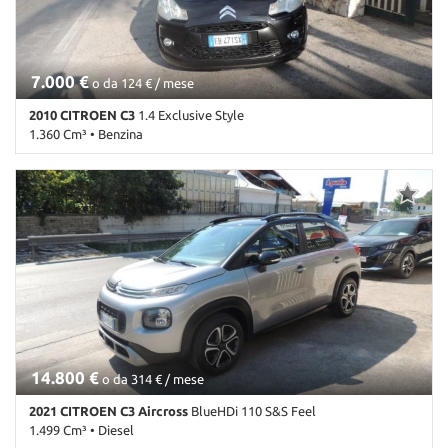
7.000 €
o da 124 € / mese
2010 CITROEN C3
1.4 Exclusive Style
1.360 Cm³ • Benzina
70.000 Km • Cambio Manuale (5) • Nero metallizzato • 5 Porte •
ABS • Airbag • Airbag laterali • Airbag Passeggero • Airbag testa •
Autoradio • Bracciolo • Cerchi in lega • Chiusura centralizzata •
Climatizzatore • Cruise Control • Fendinebbia • Immobilizzatore
elettronico • Interni in pelle • Sensori di parcheggio posteriori •
Servosterzo • Specchietti laterali elettrici
14.800 €
o da 314 € / mese
2021 CITROEN C3 Aircross
BlueHDi 110 S&S Feel
1.499 Cm³ • Diesel