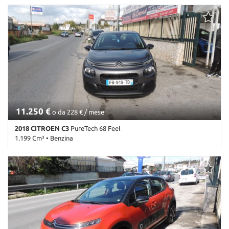
176.000 Km • Cambio Manuale (5) • Nero metallizzato • 5 Porte •
ABS • Airbag • Airbag laterali • Airbag Passeggero • Airbag testa •
Alzacristalli elettrici • Autoradio • Bluetooth • Bracciolo • Cerchi in
lega • Chiusura centralizzata • Climatizzatore • Climatizzatore
automatico, 2 zone • Controllo trazione • Cronologia tagliandi •
Cruise Control • ESP • Fendinebbia • Immobilizzatore elettronico •
Pacchetto sportivo • Sensore di luce • Sensore di pioggia • Sensori
di parcheggio posteriori • Servosterzo • Specchietti laterali
elettrici • Tetto panorama
11.250 €
o da 228 € / mese
2018 CITROEN C3
PureTech 68 Feel
1.199 Cm³ • Benzina
35.000 Km • Cambio Manuale (5) • Grigio scuro metallizzato • 5
Porte • ABS • Airbag • Airbag laterali • Airbag Passeggero • Airbag
testa • Autoradio • Autoradio digitale • Bluetooth • Chiusura
centralizzata • Controllo elettronico della corsia • Controllo
trazione • Cruise Control • ESP • Immobilizzatore elettronico •
Riconoscimento dei segnali stradali • Servosterzo • Specchietti
laterali elettrici