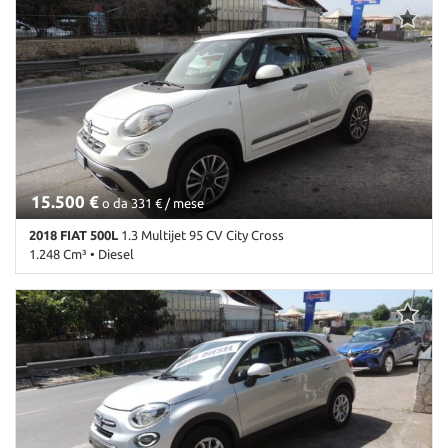
Airbag • Airbag Passeggero • Alzacristalli elettrici • Autoradio •
Autoradio digitale • Bluetooth • Cerchi in lega • Chiusura
centralizzata telecomandata • Climatizzatore • Controllo trazione •
Cronologia tagliandi • ESP • Fendinebbia • Luci diurne • MP3 •
Sensore di pioggia • Navigatore satellitare • Start/Stop
Automatico • USB
15.500 €
o da 331 € / mese
2018 FIAT 500L
1.3 Multijet 95 CV City Cross
1.248 Cm³ • Diesel
55.000 Km • Cambio Manuale (5) • Bianco pastello • 5 Porte •
Adaptive Cruise Control • Airbag • Airbag laterali • Airbag
Passeggero • Airbag testa • Alzacristalli elettrici • Autoradio
digitale • Bluetooth • Bracciolo • Cerchi in lega • Chiusura
centralizzata • Climatizzatore • Climatizzatore automatico, 2 zone •
Controllo elettronico della corsia • Controllo trazione •
Cronologia tagliandi • Cruise Control • ESP • Fendinebbia •
Immobilizzatore elettronico • Luci diurne • MP3 • Pacchetto
sportivo • Riconoscimento dei segnali stradali • Ruota di riserva •