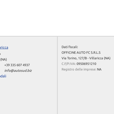
Dati fiscali:
aricca
OFFICINE AUTO FC S.R.L.S
b
Via Torino, 127/B - Villaricca (NA)
 (NA)
C.F/P.IVA:
09506951210
+39 335 607 4937
Registro delle imprese:
NA
info@autosud.biz
adali