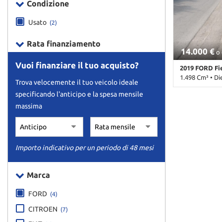
Condizione
Usato
(2)
Rata finanziamento
14.000 €
o 
Vuoi finanziare il tuo acquisto?
2019 FORD Fi
1.498 Cm³ • Di
Trova velocemente il tuo veicolo ideale
specificando l'anticipo e la spesa mensile
69.000 Km • Ca
Porte • ABS • 
massima
Passeggero • A
Alzacristalli e
digitale • Blu
centralizzata •
Importo indicativo per un periodo di 48 mesi
telecomandata 
elettronico del
Cronologia tag
Marca
Fendinebbia •
• Park Distanc
FORD
(4)
Sensore di pio
satellitare • Sp
CITROEN
(7)
Start/Stop Au