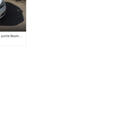
orte Business
• Bianco
aterali • Airbag
talli elettrici
centralizzata •
 • ESP •
ttronico •
ettrici