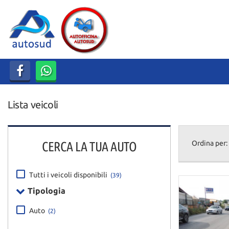
HOME
LISTA VEICOLI
ACQUISTIAMO USATO
Lista veicoli
ASSISTENZA
DICONO DI NOI
CERCA LA TUA AUTO
Ordina per:
CONTATTI
Tutti i veicoli disponibili
(39)
Tipologia
Auto
(2)