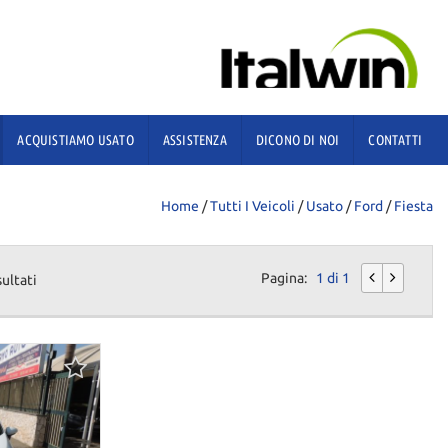
ACQUISTIAMO USATO
ASSISTENZA
DICONO DI NOI
CONTATTI
Home
/
Tutti I Veicoli
/
Usato
/
Ford
/
Fiesta
Pagina:
1 di 1
sultati