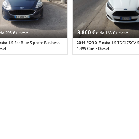
8.800 €
da 295 € / mese
o da 168 € / mese
esta
1.5 EcoBlue 5 porte Business
2014 FORD Fiesta
1.5 TDCi 75CV 5 p
esel
1.499 Cm³ • Diesel
mbio Manuale (6) • Blu pastello • 5
114.000 Km • Cambio Manuale (5) 
Airbag • Airbag laterali • Airbag
pastello • 5 Porte • ABS • Airbag l
irbag posteriore • Airbag testa •
Passeggero • Airbag testa • Alzacris
lettrici • Autoradio • Autoradio
• Autoradio • Bluetooth • Chiusura 
etooth • Boardcomputer • Chiusura
Climatizzatore • Controllo trazione
 Chiusura centralizzata
Fendinebbia • Immobilizzatore ele
• Climatizzatore • Controllo
Servosterzo • Specchietti laterali el
la corsia • Controllo trazione •
liandi • Cruise Control • ESP •
 Immobilizzatore elettronico • MP3
e Control • Sensore di luce •
ggia • Servosterzo • Navigatore
ecchietti laterali elettrici •
tomatico • USB