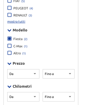
FIAT
(5)
PEUGEOT
(4)
RENAULT
(3)
mostra tutti
Modello
Fiesta
(2)
C-Max
(1)
Altro
(1)
Prezzo
Chilometri