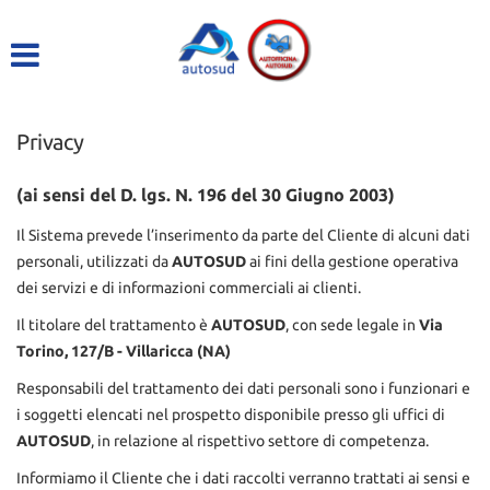
HOME
LISTA VEICOLI
Privacy
ACQUISTIAMO USATO
(ai sensi del D. lgs. N. 196 del 30 Giugno 2003)
ASSISTENZA
Il Sistema prevede l’inserimento da parte del Cliente di alcuni dati
personali, utilizzati da
AUTOSUD
ai fini della gestione operativa
dei servizi e di informazioni commerciali ai clienti.
DICONO DI NOI
Il titolare del trattamento è
AUTOSUD
, con sede legale in
Via
Torino, 127/B - Villaricca (NA)
CONTATTI
Responsabili del trattamento dei dati personali sono i funzionari e
i soggetti elencati nel prospetto disponibile presso gli uffici di
AUTOSUD
, in relazione al rispettivo settore di competenza.
Informiamo il Cliente che i dati raccolti verranno trattati ai sensi e