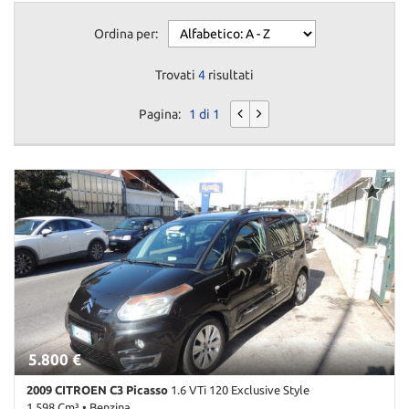
Ordina per:
Trovati
4
risultati
Pagina:
1 di 1
5.800 €
2009 CITROEN C3 Picasso
1.6 VTi 120 Exclusive Style
1.598 Cm³ • Benzina