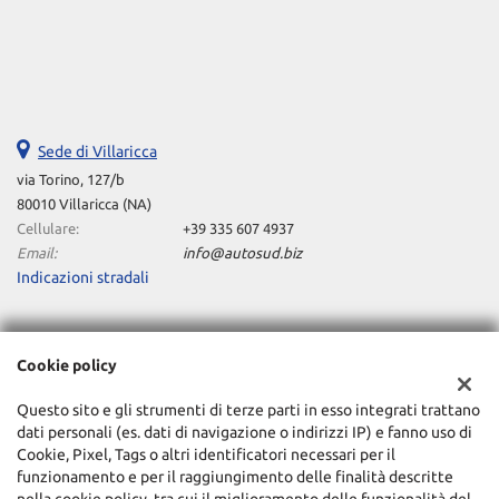
Sede di Villaricca
via Torino, 127/b
80010 Villaricca (NA)
Cellulare:
+39 335 607 4937
Email:
info@autosud.biz
Indicazioni stradali
Dati fiscali:
Cookie policy
OFFICINE AUTO FC S.R.L.S
Via Torino, 127/B - Villaricca (NA)
Questo sito e gli strumenti di terze parti in esso integrati trattano
C.F/P.IVA:
09506951210
dati personali (es. dati di navigazione o indirizzi IP) e fanno uso di
Cookie, Pixel, Tags o altri identificatori necessari per il
Registro delle imprese:
NA
funzionamento e per il raggiungimento delle finalità descritte