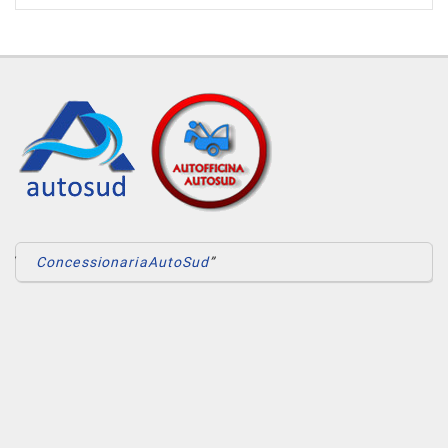
88.000 Km • Cambio Sequenziale (6) • Grigio scuro metallizzato • 5
Porte • 360° camera • ABS • Airbag • Airbag laterali • Airbag
Passeggero • Airbag testa • Autoradio • Bluetooth • Bracciolo •
Cerchi in lega • Chiusura centralizzata • Climatizzatore •
Climatizzatore automatico, 2 zone • Controllo automatico clima •
Controllo trazione • Cruise Control • ESP • Fendinebbia •
Immobilizzatore elettronico • Leve al volante • Luci diurne • Luci
diurne LED • MP3 • Pacchetto sportivo • Sensore di pioggia •
Sensori di parcheggio posteriori • Servosterzo • Navigatore
satellitare • Specchietti laterali elettrici • Start/Stop Automatico •
Telecamera per parcheggio assistito • USB • Vetri oscurati •
Volante multifunzione
ConcessionariaAutoSud