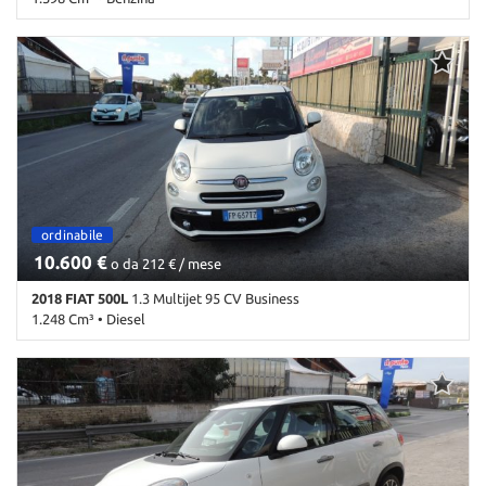
176.000 Km • Cambio Manuale (5) • Nero metallizzato • 5 Porte •
ABS • Airbag • Airbag laterali • Airbag Passeggero • Airbag testa •
Alzacristalli elettrici • Autoradio • Bluetooth • Bracciolo • Cerchi in
lega • Chiusura centralizzata • Climatizzatore • Climatizzatore
automatico, 2 zone • Controllo trazione • Cronologia tagliandi •
Cruise Control • ESP • Fendinebbia • Immobilizzatore elettronico •
Pacchetto sportivo • Sensore di luce • Sensore di pioggia • Sensori
di parcheggio posteriori • Servosterzo • Specchietti laterali
elettrici • Tetto panorama
ordinabile
10.600 €
o da 212 € / mese
2018 FIAT 500L
1.3 Multijet 95 CV Business
1.248 Cm³ • Diesel
180.000 Km • Cambio Manuale (5) • Antracite pastello • 5 Porte •
Airbag • Airbag Passeggero • Alzacristalli elettrici • Autoradio •
Autoradio digitale • Bluetooth • Cerchi in lega • Chiusura
centralizzata telecomandata • Climatizzatore • Controllo trazione •
Cronologia tagliandi • ESP • Fendinebbia • Luci diurne • MP3 •
Sensore di pioggia • Navigatore satellitare • Start/Stop
Automatico • USB