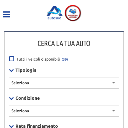
HOME
LISTA VEICOLI
CERCA LA TUA AUTO
ACQUISTIAMO USATO
ASSISTENZA
Tutti i veicoli disponibili
(39)
Tipologia
DICONO DI NOI
CONTATTI
Condizione
Rata finanziamento