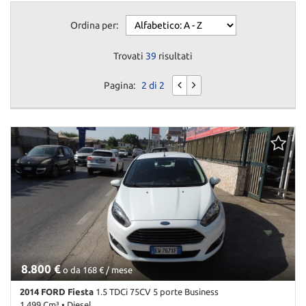
Ordina per:
Trovati
39
risultati
Pagina:
2 di 2
8.800 €
o da 168 € / mese
2014 FORD Fiesta
1.5 TDCi 75CV 5 porte Business
1.499 Cm³ • Diesel