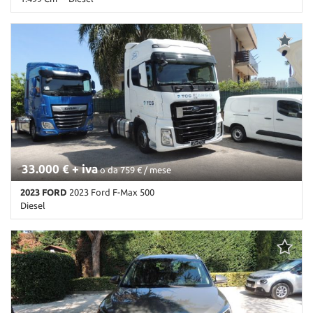
114.000 Km • Cambio Manuale (5) • Bianco pastello • 5 Porte • ABS
• Airbag laterali • Airbag Passeggero • Airbag testa • Alzacristalli
elettrici • Autoradio • Bluetooth • Chiusura centralizzata •
Climatizzatore • Controllo trazione • ESP • Fendinebbia •
Immobilizzatore elettronico • Servosterzo • Specchietti laterali
elettrici
33.000 € + iva
o da 759 € / mese
2023 FORD
2023 Ford F-Max 500
Diesel
241.000 Km • Cambio Automatico • Bianco pastello • Aria
condizionata da parcheggio • Cronologia tagliandi • Cruise Control
• Filtro antiparticolato • Omologazione per uso su strada •
Riscaldamento ausiliario • Navigatore satellitare