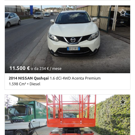
174.000 Km • Cambio Manuale (6) • Nero metallizzato • 5 Porte •
ABS • Airbag • Airbag laterali • Airbag Passeggero • Airbag testa •
Alzacristalli elettrici • Autoradio • Bluetooth • Cerchi in lega •
Chiusura centralizzata • Climatizzatore • Climatizzatore
automatico, 2 zone • Controllo automatico clima • Controllo
trazione • Cruise Control • ESP • Fendinebbia • Immobilizzatore
elettronico • Pacchetto sportivo • Sensore di luce • Sensore di
pioggia • Servosterzo • Navigatore satellitare • Specchietti laterali
elettrici • Start/Stop Automatico • Telecamera per parcheggio
assistito • Vetri oscurati
11.500 €
o da 234 € / mese
2014 NISSAN Qashqai
1.6 dCi 4WD Acenta Premium
1.598 Cm³ • Diesel
155.000 Km • Cambio Automatico (6) • Bianco pastello • 5 Porte •
ABS • Airbag • Airbag laterali • Airbag Passeggero • Airbag testa •
Alzacristalli elettrici • Autoradio • Autoradio digitale • Bluetooth •
Bracciolo • Cerchi in lega • Chiusura centralizzata • Chiusura
centralizzata telecomandata • Climatizzatore • Climatizzatore
automatico, 2 zone • Controllo automatico clima • Controllo
elettronico della corsia • Controllo trazione • Cronologia tagliandi
• Cruise Control • ESP • Fendinebbia • Freno di stazionamento