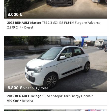
3.000 €
2022 RENAULT Master
T35 2.3 dCi 135 PM-TM Furgone Advance
2.299 Cm³ • Diesel
200.000 Km • Cambio Manuale (6) • Bianco pastello • 4 Porte • ABS
• Airbag • Autoradio digitale • Bracciolo • Chiusura centralizzata •
Climatizzatore • Controllo trazione • Cruise Control • ESP •
Fendinebbia • Sensore di luce • Sensore di pioggia • Sensori di
parcheggio posteriori • Servosterzo • Navigatore satellitare •
Specchietti laterali elettrici • Telecamera per parcheggio assistito
8.800 €
o da 168 € / mese
2015 RENAULT Twingo
1.0 SCe Stop&Start Energy Openair
999 Cm³ • Benzina
167.000 Km • Cambio Manuale (5) • Bianco pastello • 5 Porte • ABS