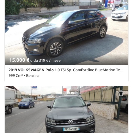
• Airbag • Airbag laterali • Airbag Passeggero • Alzacristalli
elettrici • Bluetooth • Cerchi in lega • Cerchioni in acciaio • Chiusura
centralizzata • Climatizzatore • Controllo trazione • Cronologia
tagliandi • Cruise Control • ESP • Fendinebbia • Immobilizzatore
elettronico • Luci diurne • MP3 • Pacchetto sportivo •
Riconoscimento dei segnali stradali • Servosterzo • Specchietti
laterali elettrici • Start/Stop Automatico • Tetto apribile • USB
15.000 €
o da 319 € / mese
2019 VOLKSWAGEN Polo
1.0 TSI 5p. Comfortline BlueMotion Technology
999 Cm³ • Benzina
47.000 Km • Cambio Manuale (5) • Nero metallizzato • 5 Porte •
ABS • Airbag • Airbag laterali • Airbag Passeggero • Airbag
posteriore • Airbag testa • Alzacristalli elettrici • Autoradio •
Bluetooth • Chiusura centralizzata • Climatizzatore • Climatizzatore
automatico, 2 zone • Controllo trazione • Cronologia tagliandi •
Cruise Control • ESP • Fendinebbia • Frenata d'emergenza assistita
• Immobilizzatore elettronico • Luci diurne • MP3 • Pacchetto
sportivo • Servosterzo • Navigatore satellitare • Specchietti
laterali elettrici • Start/Stop Automatico • USB